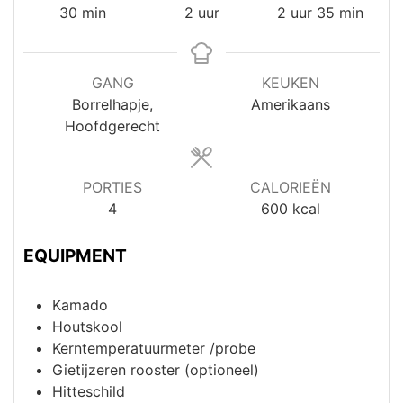
minuten
uur
uur
minuten
30
min
2
uur
2
uur
35
min
GANG
KEUKEN
Borrelhapje,
Amerikaans
Hoofdgerecht
PORTIES
CALORIEËN
4
600
kcal
EQUIPMENT
Kamado
Houtskool
Kerntemperatuurmeter /probe
Gietijzeren rooster (optioneel)
Hitteschild