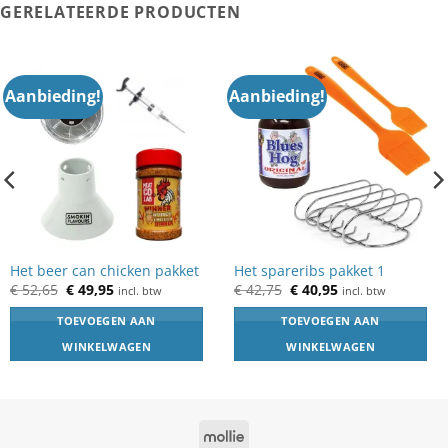
GERELATEERDE PRODUCTEN
Aanbieding!
Aanbieding!
Het beer can chicken pakket
Het spareribs pakket 1
Oorspronkelijke
Huidige
Oorspronkelijke
Huidige
€
52,65
€
49,95
€
42,75
€
40,95
incl. btw
incl. btw
prijs
prijs
prijs
prijs
was:
is:
was:
is:
TOEVOEGEN AAN
TOEVOEGEN AAN
€ 52,65.
€ 49,95.
€ 42,75.
€ 40,95.
WINKELWAGEN
WINKELWAGEN
Mollie