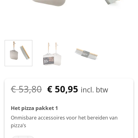
Oorspronkelijke
Huidige
€
53,80
€
50,95
incl. btw
prijs
prijs
was:
is:
Het pizza pakket 1
€ 53,80.
€ 50,95.
Onmisbare accessoires voor het bereiden van
pizza’s