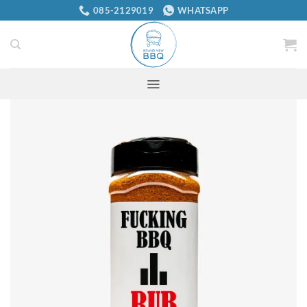
Ga
085-2129019
WHATSAPP
naar
inhoud