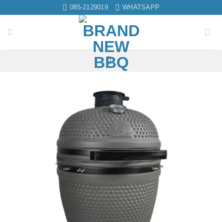
Ga
085-2129019
WHATSAPP
naar
inhoud